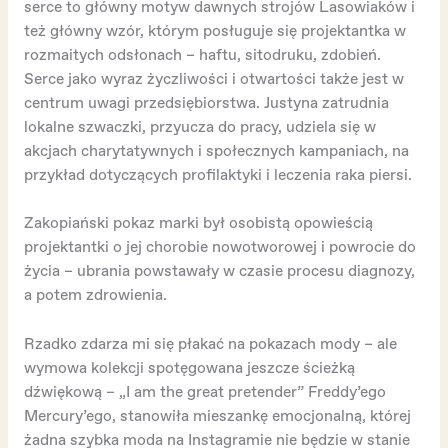
serce to główny motyw dawnych strojów Lasowiaków i
też główny wzór, którym posługuje się projektantka w
rozmaitych odsłonach – haftu, sitodruku, zdobień.
Serce jako wyraz życzliwości i otwartości także jest w
centrum uwagi przedsiębiorstwa. Justyna zatrudnia
lokalne szwaczki, przyucza do pracy, udziela się w
akcjach charytatywnych i społecznych kampaniach, na
przykład dotyczących profilaktyki i leczenia raka piersi.
Zakopiański pokaz marki był osobistą opowieścią
projektantki o jej chorobie nowotworowej i powrocie do
życia – ubrania powstawały w czasie procesu diagnozy,
a potem zdrowienia.
Rzadko zdarza mi się płakać na pokazach mody – ale
wymowa kolekcji spotęgowana jeszcze ścieżką
dźwiękową – „I am the great pretender” Freddy’ego
Mercury’ego, stanowiła mieszankę emocjonalną, której
żadna szybka moda na Instagramie nie będzie w stanie