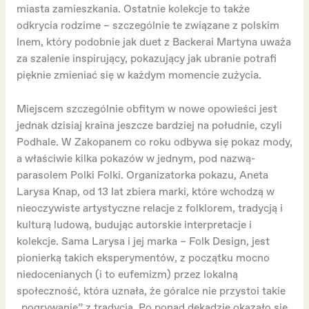
miasta zamieszkania. Ostatnie kolekcje to także
odkrycia rodzime – szczególnie te związane z polskim
lnem, który podobnie jak duet z Backerai Martyna uważa
za szalenie inspirujący, pokazujący jak ubranie potrafi
pięknie zmieniać się w każdym momencie zużycia.
Miejscem szczególnie obfitym w nowe opowieści jest
jednak dzisiaj kraina jeszcze bardziej na południe, czyli
Podhale. W Zakopanem co roku odbywa się pokaz mody,
a właściwie kilka pokazów w jednym, pod nazwą-
parasolem Polki Folki. Organizatorka pokazu, Aneta
Larysa Knap, od 13 lat zbiera marki, które wchodzą w
nieoczywiste artystyczne relacje z folklorem, tradycją i
kulturą ludową, budując autorskie interpretacje i
kolekcje. Sama Larysa i jej marka – Folk Design, jest
pionierką takich eksperymentów, z początku mocno
niedocenianych (i to eufemizm) przez lokalną
społeczność, która uznała, że góralce nie przystoi takie
„pogrywanie” z tradycją. Po ponad dekadzie okazało się