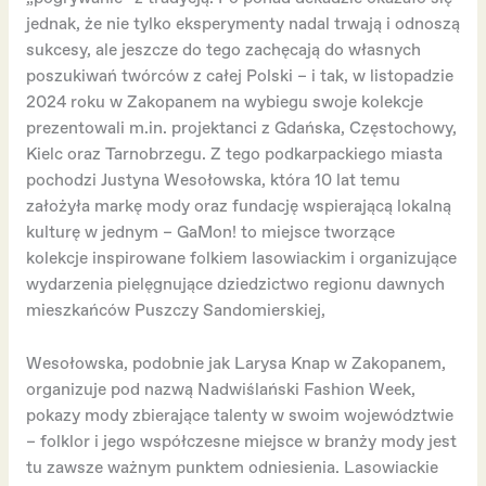
jednak, że nie tylko eksperymenty nadal trwają i odnoszą
sukcesy, ale jeszcze do tego zachęcają do własnych
poszukiwań twórców z całej Polski – i tak, w listopadzie
2024 roku w Zakopanem na wybiegu swoje kolekcje
prezentowali m.in. projektanci z Gdańska, Częstochowy,
Kielc oraz Tarnobrzegu. Z tego podkarpackiego miasta
pochodzi Justyna Wesołowska, która 10 lat temu
założyła markę mody oraz fundację wspierającą lokalną
kulturę w jednym – GaMon! to miejsce tworzące
kolekcje inspirowane folkiem lasowiackim i organizujące
wydarzenia pielęgnujące dziedzictwo regionu dawnych
mieszkańców Puszczy Sandomierskiej,
Wesołowska, podobnie jak Larysa Knap w Zakopanem,
organizuje pod nazwą Nadwiślański Fashion Week,
pokazy mody zbierające talenty w swoim województwie
– folklor i jego współczesne miejsce w branży mody jest
tu zawsze ważnym punktem odniesienia. Lasowiackie