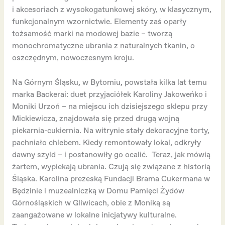
i akcesoriach z wysokogatunkowej skóry, w klasycznym,
funkcjonalnym wzornictwie. Elementy zaś oparły
tożsamość marki na modowej bazie – tworzą
monochromatyczne ubrania z naturalnych tkanin, o
oszczędnym, nowoczesnym kroju.
Na Górnym Śląsku, w Bytomiu, powstała kilka lat temu
marka Backerai: duet przyjaciółek Karoliny Jakoweńko i
Moniki Urzoń – na miejscu ich dzisiejszego sklepu przy
Mickiewicza, znajdowała się przed drugą wojną
piekarnia-cukiernia. Na witrynie stały dekoracyjne torty,
pachniało chlebem. Kiedy remontowały lokal, odkryły
dawny szyld – i postanowiły go ocalić. Teraz, jak mówią
żartem, wypiekają ubrania. Czują się związane z historią
Śląska. Karolina prezeską Fundacji Brama Cukermana w
Będzinie i muzealniczką w Domu Pamięci Żydów
Górnośląskich w Gliwicach, obie z Moniką są
zaangażowane w lokalne inicjatywy kulturalne.