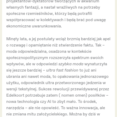
projektantów-dyktatorów tworzących w akwarium
własnych fantazji, a nastał wrażliwych na potrzeby
społeczne rzemieślników, którzy będą potrafili
współpracować w kolektywach i będą brać pod uwagę
ekonomiczne uwarunkowania.
Minęły lata, a jej postulaty wciąż brzmią bardziej jak apel
o rozwagę i opamiętanie niż stwierdzenie faktu. Tak –
moda odpowiedzialna, osadzona w kontekście
społecznopolitycznym rozszerzyła spektrum swoich
wpływów, ale w odpowiedzi
szybka moda
wynaturzyła
się jeszcze bardziej –
ultra fast fashion
to już ani
ubrania ani nawet moda, to opakowania jednorazowego
użytku, odpowiednik ultra przetworzonego jedzenia w
wersji tekstylnej. Sukces rewolucji przewidywanej przez
Edelkoort potrzebuje zatem ( nomen omen) posiłków –
nowa technologia czy AI to zbyt mało. To środek,
narzędzia – ale nie opowieść. To ważna innowacja, ale
nie zmiana mitu założycielskiego. Można by dziś w