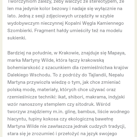
Twórczyniom zależy, żeby walczyć ze stereotypem, że
len ma jedynie kolor bezowy i nadaje się wyłącznie na
lato. Jedną z sesji zdjęciowych urządziły w szybie
wydobywczym nieczynnej Kopalni Węgla Kamiennego
Szombierki. Fragment hałdy umieściły też na modelu
sukienki.
Bardziej na południe, w Krakowie, znajduje się Mapaya,
marka Martyny Wilde, która łączy krakowską
bohemiarskość z szacunkiem dla rzemieślnictwa krajów
Dalekiego Wschodu. To z podróży do Tajlandii, Nepalu
Martyna przywiozła wiedzę o tym, jak chce zmieniać
polską modę, materiały, których chce używać oraz
rzemieślnicze techniki: ikat, shibori, makrama, indyjski
wzór nanoszony stemplem czy sitodruk. Wśród
tworzyw znajdziemy m.in. glinę, bambus, liście wodnego
hiacyntu, łupiny kokosa czy ekologiczną bawełnę
Martyna Wilde nie zawłaszcza jednak cudzych tradycji,
stara się je zrozumieć i przełożyć na język swojego