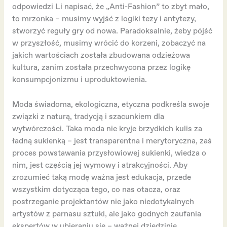
odpowiedzi Li napisać, że „Anti-Fashion” to zbyt mało,
to mrzonka – musimy wyjść z logiki tezy i antytezy,
stworzyć reguły gry od nowa. Paradoksalnie, żeby pójść
w przyszłość, musimy wrócić do korzeni, zobaczyć na
jakich wartościach została zbudowana odzieżowa
kultura, zanim została przechwycona przez logikę
konsumpcjonizmu i uproduktowienia.
Moda świadoma, ekologiczna, etyczna podkreśla swoje
związki z naturą, tradycją i szacunkiem dla
wytwórczości. Taka moda nie kryje brzydkich kulis za
ładną sukienką – jest transparentna i merytoryczna, zaś
proces powstawania przysłowiowej sukienki, wiedza o
nim, jest częścią jej wymowy i atrakcyjności. Aby
zrozumieć taką modę ważna jest edukacja, przede
wszystkim dotycząca tego, co nas otacza, oraz
postrzeganie projektantów nie jako niedotykalnych
artystów z parnasu sztuki, ale jako godnych zaufania
ekspertów w ubieraniu się – ważnej dziedzinie