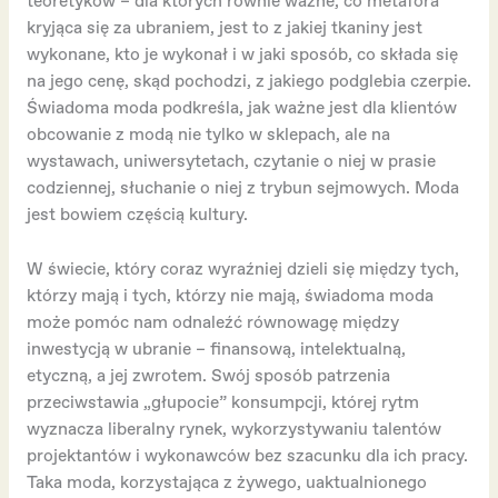
teoretyków – dla których równie ważne, co metafora
kryjąca się za ubraniem, jest to z jakiej tkaniny jest
wykonane, kto je wykonał i w jaki sposób, co składa się
na jego cenę, skąd pochodzi, z jakiego podglebia czerpie.
Świadoma moda podkreśla, jak ważne jest dla klientów
obcowanie z modą nie tylko w sklepach, ale na
wystawach, uniwersytetach, czytanie o niej w prasie
codziennej, słuchanie o niej z trybun sejmowych. Moda
jest bowiem częścią kultury.
W świecie, który coraz wyraźniej dzieli się między tych,
którzy mają i tych, którzy nie mają, świadoma moda
może pomóc nam odnaleźć równowagę między
inwestycją w ubranie – finansową, intelektualną,
etyczną, a jej zwrotem. Swój sposób patrzenia
przeciwstawia „głupocie” konsumpcji, której rytm
wyznacza liberalny rynek, wykorzystywaniu talentów
projektantów i wykonawców bez szacunku dla ich pracy.
Taka moda, korzystająca z żywego, uaktualnionego