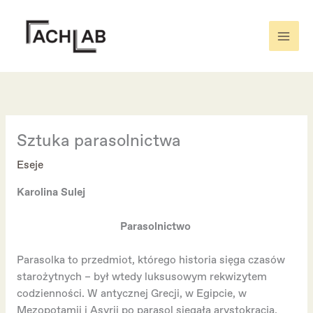
Skip
to
content
Sztuka parasolnictwa
Eseje
Karolina Sulej
Parasolnictwo
Parasolka to przedmiot, którego historia sięga czasów
starożytnych – był wtedy luksusowym rekwizytem
codzienności. W antycznej Grecji, w Egipcie, w
Mezopotamii i Asyrii po parasol sięgała arystokracja,