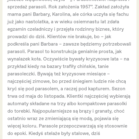
sprzedaż parasoli. Rok założenia 1957”. Zakład założyła
mama pani Barbary, Karolina, ale córka uczyła się fachu
już jako nastolatka, a w wieku osiemnastu lat zdała
egzamin czeladniczy i przejęła rodzinny biznes, który
prowadzi do dziś. Klientów nie brakuje, bo – jak
podkreśla pani Barbara – zawsze będziemy potrzebowali
parasoli. Parasol to konstrukcja genialnie prosta, jak
wynalazek koła. Oczywiście bywały kryzysowe lata – na
przykład kiedy na bazary trafiły chińskie, tanie
parasoleczki. Bywają też kryzysowe miesiące –
najczęściej zimowe, bo przed śniegiem ludzie nie chcą
kryć się pod parasolem, a raczej pod kapturem. Sezon
trwa od maja do listopada. Klientki najczęściej wybierają
automaty składane na trzy albo kompaktowe parasolki
do torebki. Najpopularniejsze są brązy i granaty, choć
ostatnio wraz ze zmieniającą się modą, pojawia się
więcej koloru. Parasole przepoczwarzają się stosownie
do epoki. Kiedyś stelaże były stalowe, dziś