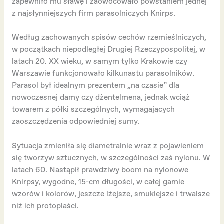
zapewniło mu sławę i zaowocowało powstaniem jednej
z najsłynniejszych firm parasolniczych Knirps.
Według zachowanych spisów cechów rzemieślniczych,
w początkach niepodległej Drugiej Rzeczypospolitej, w
latach 20. XX wieku, w samym tylko Krakowie czy
Warszawie funkcjonowało kilkunastu parasolników.
Parasol był idealnym prezentem „na czasie” dla
nowoczesnej damy czy dżentelmena, jednak wciąż
towarem z półki szczególnych, wymagających
zaoszczędzenia odpowiedniej sumy.
Sytuacja zmieniła się diametralnie wraz z pojawieniem
się tworzyw sztucznych, w szczególności zaś nylonu. W
latach 60. Nastąpił prawdziwy boom na nylonowe
Knirpsy, wygodne, 15-cm długości, w całej gamie
wzorów i kolorów, jeszcze lżejsze, smuklejsze i trwalsze
niż ich protoplaści.