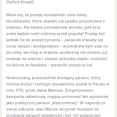
Oxford Street).
Mówi się, że postęp spowalniało silne lobby
dorożkarskie, które obwiało się spadku przychodów z
interesu. Kto będzie potrzebował dorożki, jeśli przy
sobie będzie nosił ochronę przed pogodą? Postęp był
jednak nie do powstrzymania – parasolki stawały się
coraz tańsze i dostępniejsze – arystokratę było stać na
dorożkę, ale niżej w drabinie społecznej nie chciano już
moknąć na wietrze i uważać potrzebę ciepła i suchości
na skórze za fanaberę – parasolki poszły w lud.
Nowoczesny, powszechnie dostępny parasol, który
można złożyć i rozłożyć wynaleziony został w Paryżu w
roku 1715, przez Jeana Mariusa. Zorganizowano
kampanię reklamową, mającą promować ten wynalazek,
jako praktyczny parasol „kieszonkowy”. W nagrodę za
swoje odkrycie, Jean Marius otrzymał monopol na
produkcję parasoli składanych i był ich wyłącznym