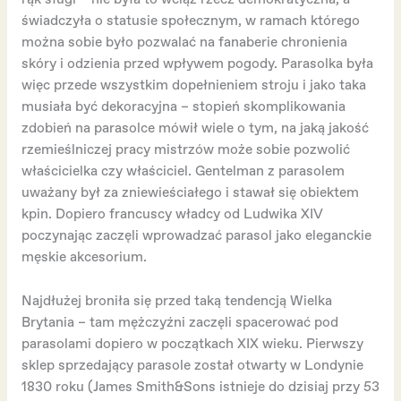
świadczyła o statusie społecznym, w ramach którego
można sobie było pozwalać na fanaberie chronienia
skóry i odzienia przed wpływem pogody. Parasolka była
więc przede wszystkim dopełnieniem stroju i jako taka
musiała być dekoracyjna – stopień skomplikowania
zdobień na parasolce mówił wiele o tym, na jaką jakość
rzemieślniczej pracy mistrzów może sobie pozwolić
właścicielka czy właściciel. Gentelman z parasolem
uważany był za zniewieściałego i stawał się obiektem
kpin. Dopiero francuscy władcy od Ludwika XIV
poczynając zaczęli wprowadzać parasol jako eleganckie
męskie akcesorium.
Najdłużej broniła się przed taką tendencją Wielka
Brytania – tam mężczyźni zaczęli spacerować pod
parasolami dopiero w początkach XIX wieku. Pierwszy
sklep sprzedający parasole został otwarty w Londynie
1830 roku (James Smith&Sons istnieje do dzisiaj przy 53