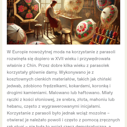
W Europie nowożytnej moda na korzystanie z parasoli
rozwinęła się dopiero w XVII wieku i przywędrowała
właśnie z Chin. Przez dobre kilka wieku z parasolek
korzystały głównie damy. Wykonywano je z
kosztownych cienkich materiałów, takich jak chiński
jedwab, zdobiono frędzelkami, kokardami, koronką i
drogimi kamieniami. Malowano lub haftowano. Miały
rączki z kości słoniowej, ze srebra, złota, mahoniu lub
hebanu, często z wygrawerowanymi inicjałami
.
Korzystanie z parasoli było jednak wciąż mozolne –
otwierać je należało powoli i często z pomocą zręcznych
rąk sługi – nie była to wciąż rzecz demokratyczna, a