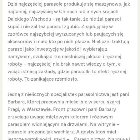
Dziś najczęściej parasole produkuje się maszynowo, jak
najtaniej, najczęściej w Chinach lub innych krajach
Dalekiego Wschodu –są tak tanie, że nie żal parasol
kupić i nie żal też parasol zgubić. Znajdują się w
czołówce najszybciej wyrzucanych lub psujących się
akcesoriów i mało kto po nich płacze. Nieliczni traktują
parasol jako inwestycję w jakość i wybierają z
namysłem, szukając rzemieślniczej jakości i ręcznej
roboty – najczęściej nie brak nawet wiedzy o tym, e
wciąż istnieją zakłady, gdzie parasolki to efekt ręcznej
roboty. To zanikające rzemiosło.
Jedną z nielicznych specjalistek parasolnictwa jest pani
Barbara, której pracownia mieści się w sercu szarej
Pragi, w Warszawie. Front pracowni pani Barbary
przyciąga uwagę miętowym kolorem i różowym
parasolem widniejącym na drzwiami. Na witrynie –
parasole ułożone jak wachlarz. A gdyby ktoś miał
jeszcze wątpliwości, szyld – „ Parasolnictwo. Naprawa i