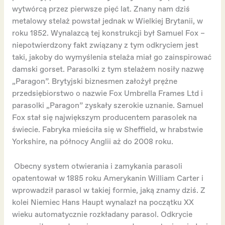
wytwórcą przez pierwsze pięć lat. Znany nam dziś
metalowy stelaż powstał jednak w Wielkiej Brytanii, w
roku 1852. Wynalazcą tej konstrukcji był Samuel Fox –
niepotwierdzony fakt związany z tym odkryciem jest
taki, jakoby do wymyślenia stelaża miał go zainspirować
damski gorset. Parasolki z tym stelażem nosiły nazwę
„Paragon”. Brytyjski biznesmen założył prężne
przedsiębiorstwo o nazwie Fox Umbrella Frames Ltd i
parasolki „Paragon” zyskały szerokie uznanie. Samuel
Fox stał się największym producentem parasolek na
świecie. Fabryka mieściła się w Sheffield, w hrabstwie
Yorkshire, na północy Anglii aż do 2008 roku.
Obecny system otwierania i zamykania parasoli
opatentował w 1885 roku Amerykanin William Carter i
wprowadził parasol w takiej formie, jaką znamy dziś. Z
kolei Niemiec Hans Haupt wynalazł na początku XX
wieku automatycznie rozkładany parasol. Odkrycie