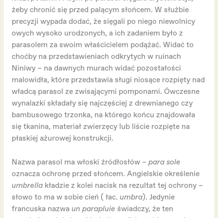
żeby chronić się przed palącym słońcem. W służbie
precyzji wypada dodać, że sięgali po niego niewolnicy
owych wysoko urodzonych, a ich zadaniem było z
parasolem za swoim właścicielem podążać. Widać to
choćby na przedstawieniach odkrytych w ruinach
Niniwy – na dawnych murach widać pozostałości
malowidła, które przedstawia sługi niosące rozpięty nad
władcą parasol ze zwisającymi pomponami. Ówczesne
wynalazki składały się najczęściej z drewnianego czy
bambusowego trzonka, na którego końcu znajdowała
się tkanina, materiał zwierzęcy lub liście rozpięte na
płaskiej ażurowej konstrukcji.
Nazwa parasol ma włoski źródłosłów –
para sole
oznacza ochronę przed słońcem. Angielskie określenie
umbrella
kładzie z kolei nacisk na rezultat tej ochrony –
słowo to ma w sobie cień ( łac.
umbra
). Jedynie
francuska nazwa
un parapluie
świadczy, że ten