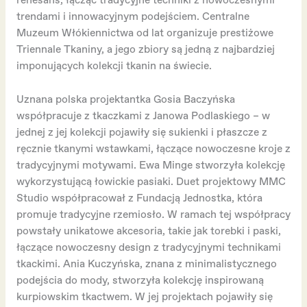
renesans, łącząc tradycyjne techniki z nowoczesnymi
trendami i innowacyjnym podejściem. Centralne
Muzeum Włókiennictwa od lat organizuje prestiżowe
Triennale Tkaniny, a jego zbiory są jedną z najbardziej
imponujących kolekcji tkanin na świecie.
Uznana polska projektantka Gosia Baczyńska
współpracuje z tkaczkami z Janowa Podlaskiego – w
jednej z jej kolekcji pojawiły się sukienki i płaszcze z
ręcznie tkanymi wstawkami, łączące nowoczesne kroje z
tradycyjnymi motywami. Ewa Minge stworzyła kolekcję
wykorzystującą łowickie pasiaki. Duet projektowy MMC
Studio współpracował z Fundacją Jednostka, która
promuje tradycyjne rzemiosło. W ramach tej współpracy
powstały unikatowe akcesoria, takie jak torebki i paski,
łączące nowoczesny design z tradycyjnymi technikami
tkackimi. Ania Kuczyńska, znana z minimalistycznego
podejścia do mody, stworzyła kolekcję inspirowaną
kurpiowskim tkactwem. W jej projektach pojawiły się