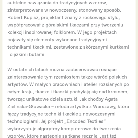
subtelne nawiązania do tradycyjnych wzorów,
zinterpretowane w nowoczesny, stonowany sposób.
Robert Kupisz, projektant znany z rockowego stylu,
współpracował z góralskimi tkaczami przy tworzeniu
kolekcji inspirowanej folklorem. W jego projektach
pojawiły się elementy wykonane tradycyjnymi
technikami tkackimi, zestawione z skórzanymi kurtkami
i ciężkimi butami.
W ostatnich latach można zaobserwować rosnące
zainteresowanie tym rzemiosłem także wśród polskich
artystów. W małych pracowniach i atelier rozsianych po
całym kraju, tkacze i tkaczki pochylają się nad krosnem,
tworząc unikatowe dzieła sztuki. Jak choćby Agata
Zielińska-Głowacka – młoda artystka z Warszawy, która
łączy tradycyjne techniki tkackie z nowoczesnymi
technologiami. Jej projekt „Encoded Textiles”
wykorzystuje algorytmy komputerowe do tworzenia
wzorów, które następnie są tkane ręcznie. Jest też