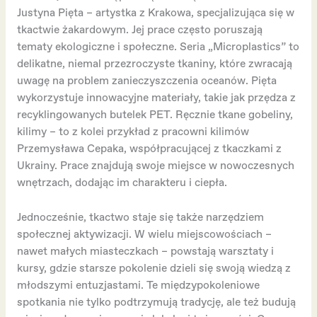
Justyna Pięta – artystka z Krakowa, specjalizująca się w
tkactwie żakardowym. Jej prace często poruszają
tematy ekologiczne i społeczne. Seria „Microplastics” to
delikatne, niemal przezroczyste tkaniny, które zwracają
uwagę na problem zanieczyszczenia oceanów. Pięta
wykorzystuje innowacyjne materiały, takie jak przędza z
recyklingowanych butelek PET. Ręcznie tkane gobeliny,
kilimy – to z kolei przykład z pracowni kilimów
Przemysława Cepaka, współpracującej z tkaczkami z
Ukrainy. Prace znajdują swoje miejsce w nowoczesnych
wnętrzach, dodając im charakteru i ciepła.
Jednocześnie, tkactwo staje się także narzędziem
społecznej aktywizacji. W wielu miejscowościach –
nawet małych miasteczkach – powstają warsztaty i
kursy, gdzie starsze pokolenie dzieli się swoją wiedzą z
młodszymi entuzjastami. Te międzypokoleniowe
spotkania nie tylko podtrzymują tradycję, ale też budują