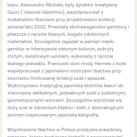
beżu. Alessandro Michele, były dyrektor kreatywny
Gucci ( obecnie Valentino), współpracował z
toskańskimi tkaczami przy projektowaniu kolekcji
wiosna/lato 2022. Powstały ekstrawaganckie garnitury i
płaszcze z ręcznie tkanych, bogato zdobionych
materiałów. Szczególnie zapadał w pamięć męski
garnitur w intensywnie zielonym kolorze, pokryty
złotym, kwiatowym wzorem, wykonany z ręcznie
tkanego jedwabiu. Francuski dom mody Hermès z kolei
współpracował z japońskimi mistrzami tkactwa przy
tworzeniu limitowanej kolekcji szali i apaszek.
Wykorzystano tradycyjną japońską technikę kasuri do
stworzenia delikatnych, jedwabnych szali z subtelnymi,
geometrycznymi wzorami. Szczególnie wyróżniał się
duży szal w odcieniach błękitu i bieli, z abstrakcyjnym
wzorem inspirowanym japońską kaligrafią.
Współczesne tkactwo w Polsce przeżywa prawdziwy