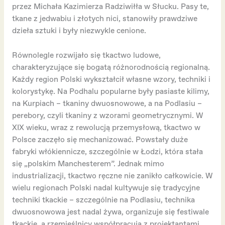
przez Michała Kazimierza Radziwiłła w Słucku. Pasy te,
tkane z jedwabiu i złotych nici, stanowiły prawdziwe
dzieła sztuki i były niezwykle cenione.
Równolegle rozwijało się tkactwo ludowe,
charakteryzujące się bogatą różnorodnością regionalną.
Każdy region Polski wykształcił własne wzory, techniki i
kolorystykę. Na Podhalu popularne były pasiaste kilimy,
na Kurpiach – tkaniny dwuosnowowe, a na Podlasiu –
perebory, czyli tkaniny z wzorami geometrycznymi. W
XIX wieku, wraz z rewolucją przemysłową, tkactwo w
Polsce zaczęło się mechanizować. Powstały duże
fabryki włókiennicze, szczególnie w Łodzi, która stała
się „polskim Manchesterem”. Jednak mimo
industrializacji, tkactwo ręczne nie zanikło całkowicie. W
wielu regionach Polski nadal kultywuje się tradycyjne
techniki tkackie – szczególnie na Podlasiu, technika
dwuosnowowa jest nadal żywa, organizuje się festiwale
tkackie, a rzemieślnicy współpracują z projektantami