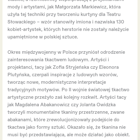
mody i artystami, jak Małgorzata Markiewicz, która
użyła tej techniki przy tworzeniu kurtyny dla Teatru
Słowackiego – wzór stanowiły imiona i nazwiska 130
kobiet-artystek, których herstorie nie zostały należycie
upamiętnione w polskiej sztuce.
Okres międzywojenny w Polsce przyniósł odrodzenie
zainteresowania tkactwem ludowym. Artyści i
projektanci, tacy jak Zofia Stryjeńska czy Eleonora
Plutyńska, czerpali inspiracje z ludowych wzorów,
tworząc nowe, modernistyczne interpretacje
tradycyjnych motywów. Po II wojnie światowej tkactwo
artystyczne przeżyło zaś kolejny rozkwit. Artyści tacy
jak Magdalena Abakanowicz czy Jolanta Owidzka
tworzyli monumentalne tkaniny przestrzenne, zwane
abakanami, które zrewolucjonizowały podejście do
tkactwa jako formy sztuki. Okazało się, że tkanina nie
musi być przedstawiająca, ale może działać jako obiekt.