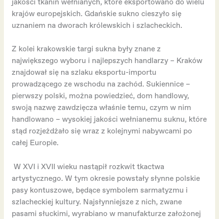
jakości tkanin wełnianych, które eksportowano do wielu
krajów europejskich. Gdańskie sukno cieszyło się
uznaniem na dworach królewskich i szlacheckich.
Z kolei krakowskie targi sukna były znane z
największego wyboru i najlepszych handlarzy – Kraków
znajdował się na szlaku eksportu-importu
prowadzącego ze wschodu na zachód. Sukiennice –
pierwszy polski, można powiedzieć, dom handlowy,
swoją nazwę zawdzięcza właśnie temu, czym w nim
handlowano – wysokiej jakości wełnianemu suknu, które
stąd rozjeżdżało się wraz z kolejnymi nabywcami po
całej Europie.
W XVI i XVII wieku nastąpił rozkwit tkactwa
artystycznego. W tym okresie powstały słynne polskie
pasy kontuszowe, będące symbolem sarmatyzmu i
szlacheckiej kultury. Najsłynniejsze z nich, zwane
pasami słuckimi, wyrabiano w manufakturze założonej