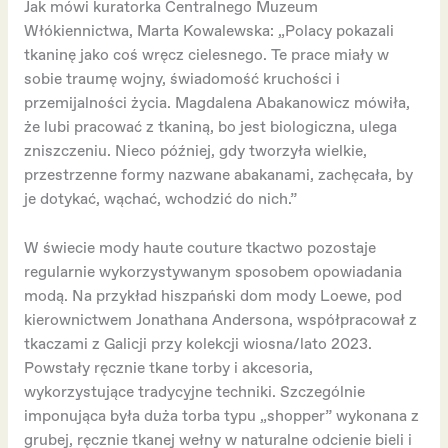
Jak mówi kuratorka Centralnego Muzeum
Włókiennictwa, Marta Kowalewska: „Polacy pokazali
tkaninę jako coś wręcz cielesnego. Te prace miały w
sobie traumę wojny, świadomość kruchości i
przemijalności życia. Magdalena Abakanowicz mówiła,
że lubi pracować z tkaniną, bo jest biologiczna, ulega
zniszczeniu. Nieco później, gdy tworzyła wielkie,
przestrzenne formy nazwane abakanami, zachęcała, by
je dotykać, wąchać, wchodzić do nich.”
W świecie mody haute couture tkactwo pozostaje
regularnie wykorzystywanym sposobem opowiadania
modą. Na przykład hiszpański dom mody Loewe, pod
kierownictwem Jonathana Andersona, współpracował z
tkaczami z Galicji przy kolekcji wiosna/lato 2023.
Powstały ręcznie tkane torby i akcesoria,
wykorzystujące tradycyjne techniki. Szczególnie
imponująca była duża torba typu „shopper” wykonana z
grubej, ręcznie tkanej wełny w naturalne odcienie bieli i