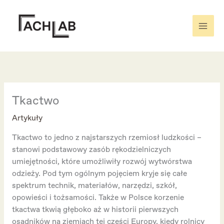
Skip
to
content
Tkactwo
Artykuły
Tkactwo to jedno z najstarszych rzemiosł ludzkości –
stanowi podstawowy zasób rękodzielniczych
umiejętności, które umożliwiły rozwój wytwórstwa
odzieży. Pod tym ogólnym pojęciem kryje się całe
spektrum technik, materiałów, narzędzi, szkół,
opowieści i tożsamości. Także w Polsce korzenie
tkactwa tkwią głęboko aż w historii pierwszych
osadników na ziemiach tej części Europy, kiedy rolnicy