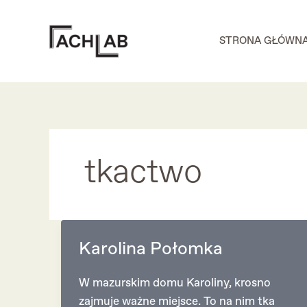
Skip
to
STRONA GŁÓWN
content
tkactwo
Karolina Połomka
W mazurskim domu Karoliny, krosno
zajmuje ważne miejsce. To na nim tka