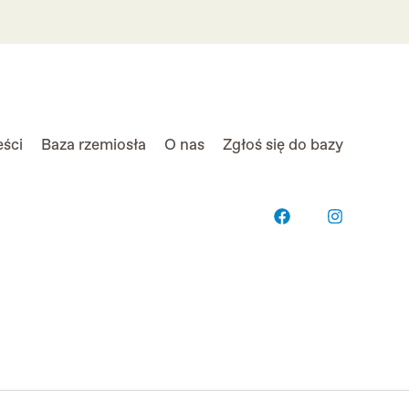
eści
Baza rzemiosła
O nas
Zgłoś się do bazy