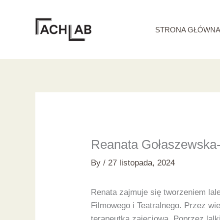
Skip
to
STRONA GŁÓWN
content
Reanata Gołaszewska
By
/
27 listopada, 2024
Renata zajmuje się tworzeniem lal
Filmowego i Teatralnego. Przez wie
terapeutka zajęciowa. Poprzez lal