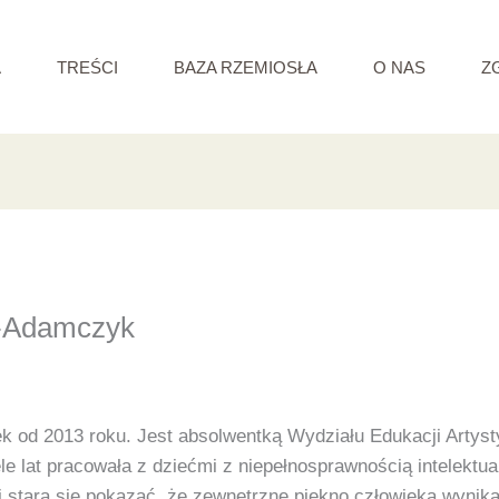
A
TREŚCI
BAZA RZEMIOSŁA
O NAS
Z
-Adamczyk
ek od 2013 roku. Jest absolwentką Wydziału Edukacji Artys
le lat pracowała z dziećmi z niepełnosprawnością intelektua
ki stara się pokazać, że zewnętrzne piękno człowieka wynik