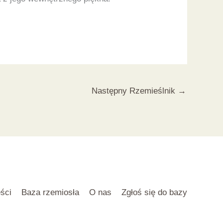
Następny Rzemieślnik
→
ści
Baza rzemiosła
O nas
Zgłoś się do bazy