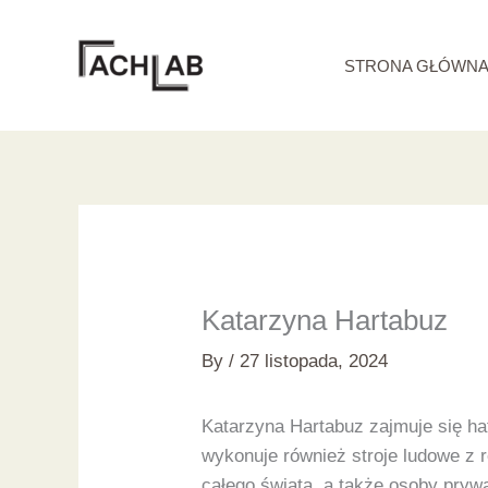
Skip
to
STRONA GŁÓWN
content
Katarzyna Hartabuz
By
/
27 listopada, 2024
Katarzyna Hartabuz zajmuje się ha
wykonuje również stroje ludowe z r
całego świata, a także osoby pryw