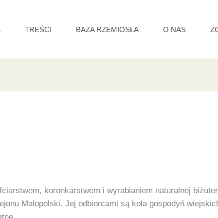
A
TREŚCI
BAZA RZEMIOSŁA
O NAS
Z
fciarstwem, koronkarstwem i wyrabianiem naturalnej biżuter
ejonu Małopolski. Jej odbiorcami są koła gospodyń wiejskich
atne