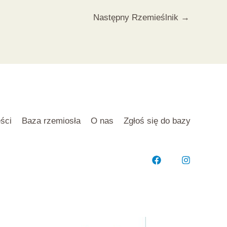
Następny Rzemieślnik
→
ści
Baza rzemiosła
O nas
Zgłoś się do bazy