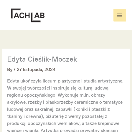
Skip
to
content
Edyta Cieślik-Moczek
By
/
27 listopada, 2024
Edyta ukończyła liceum plastyczne i studia artystyczne.
W swojej twórczości inspiruje się kulturą ludową
regionu opoczyńskiego. Wykonuje m.in. obrazy
akrylowe, rzeźby i płaskorzeźby ceramiczne o tematyce
ludowej oraz sakralnej, zabawki (koniki i ptaszki z
tkaniny i drewna), biżuterię z wełny pozostałej z
produkcji opoczyńskich wełniaków, a także krepinowe
wieńce i wianki. Artystka prowadzi prywatny skansen